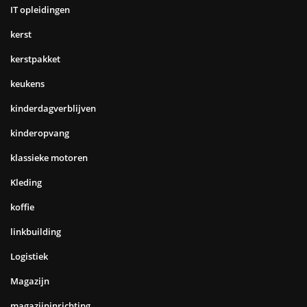
IT opleidingen
kerst
kerstpakket
keukens
kinderdagverblijven
kinderopvang
klassieke motoren
Kleding
koffie
linkbuilding
Logistiek
Magazijn
magazijninrichting