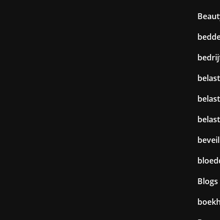
Beaut
bedd
bedri
belast
belas
belas
beveil
bloed
Blogs
boek