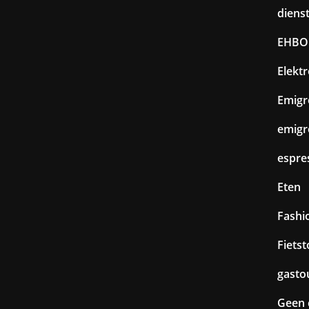
diens
EHBO
Elekt
Emigr
emigr
espre
Eten
Fashi
Fiets
gasto
Geen 