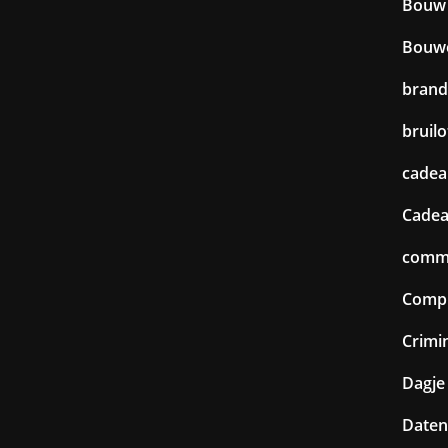
Bouw
Bouw
brand
bruilo
cadea
Cadea
commu
Comp
Crimin
Dagje 
Daten