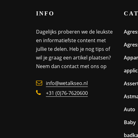
INFO
CA
Dagelijks proberen we de leukste
Agres
en informatiefste content met
Agres
jullie te delen. Heb je nog tips of
wil je graag een artikel plaatsen?
Appa
Neem dan contact met ons op
appli
info@wetalkseo.nl
Assert
+31 (0)76-7620600
Astm
Auto
Baby
badk