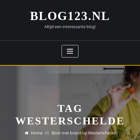
Doorgaan
naar
BLOG123.NL
inhoud
Altijd een interessante blog!
TAG
WESTERSCHELDE
Home
Boot met brand op Westerschelde