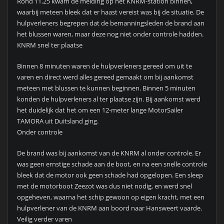
Rond 11.25 kwam de melding op het KNRM-station binnen,
waarbij meteen bleek dat er haast vereist was bij de situatie. De
hulpverleners begrepen dat de bemanningsleden de brand aan
het blussen waren, maar deze nog niet onder controle hadden.
KNRM snel ter plaatse
Binnen 8 minuten waren de hulpverleners gereed om uit te
varen en direct werd alles gereed gemaakt om bij aankomst
meteen met blussen te kunnen beginnen. Binnen 5 minuten
konden de hulpverleners al ter plaatse zijn. Bij aankomst werd
het duidelijk dat het om een 12-meter lange MotorSailer
TAMORA uit Duitsland ging.
Onder controle
De brand was bij aankomst van de KNRM al onder controle. Er
was geen ernstige schade aan de boot, en na een snelle controle
bleek dat de motor ook geen schade had opgelopen. Een sleep
met de motorboot Zeezot was dus niet nodig, en werd snel
opgeheven, waarna het schip gewoon op eigen kracht, met een
hulpverlener van de KNRM aan boord naar Hansweert vaarde.
Veilig verder varen