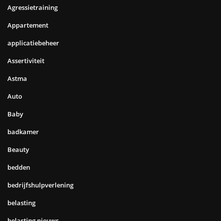
Agressietraining
Appartement
applicatiebeheer
Assertiviteit
Astma
Auto
Baby
badkamer
Beauty
bedden
bedrijfshulpverlening
belasting
belasting nieuws