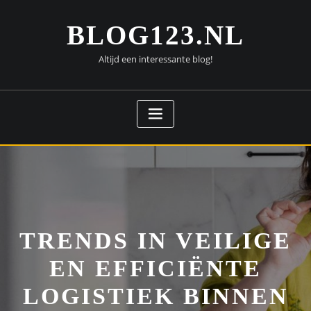
Doorgaan
naar
BLOG123.NL
inhoud
Altijd een interessante blog!
TRENDS IN VEILIGE
EN EFFICIËNTE
LOGISTIEK BINNEN