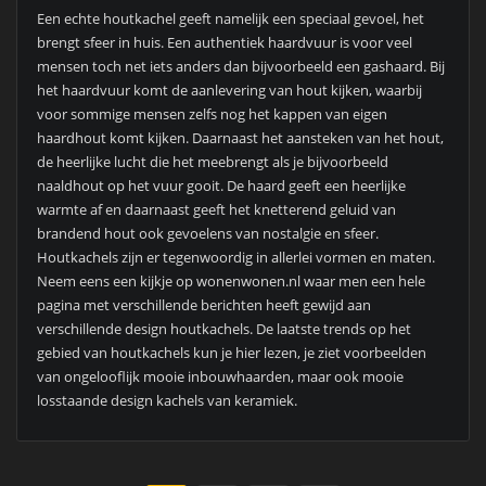
BERICHTEN
1
2
3
PAGINERING
ZOEKEN
Ga
NIEUW!
Tips voor het kiezen van de beste afwerkvloer voor uw woning
Trends in veilige en efficiënte logistiek binnen Zeeland
Slim voorbereiden op een succesvolle woningverkoop
Je jacht verkopen zonder gedoe én met een sterke opbrengst