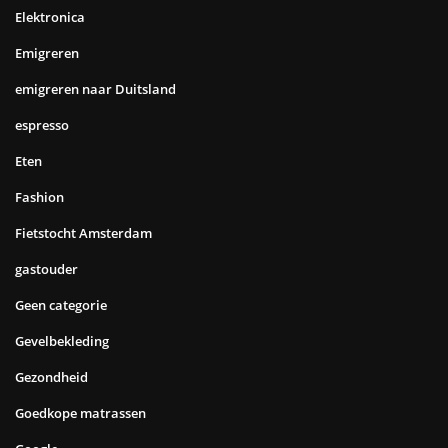
Haarden
Healing
Houtkachels
hoveniers
hulpverlening
ICT
Inbraakbeveiliging Den Haag
Informatie
Informatie over Houtkachels
Inrichting
Installateur Den Haag
Interieur