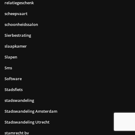
telecom
telefonisch acquisite
telefonische acquisitie
telefoniste/receptioniste
Tips
tolken
trainingen
transport
Transportbanden
tuin
tuin onderhoud
Tuin verbouwen