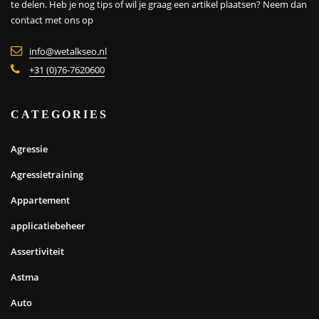
Baby
badkamer
Beauty
bedden
bedrijfshulpverlening
belasting
belasting nieuws
belastingdienst
beveiliging
bloeddrukmeters
Blogs
boekhouden
Bouw