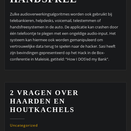
2 VRAGEN OVER
HAARDEN EN
HOUTKACHELS
Uncategorized
Kunnen houtkachels in een houtskeletbouw?
Vraag: Is het mogelijk om
houtkachels
in een houtskeletbouw te
plaatsen? Zo ja, moet je dan ergens rekening mee houden? En
hoe zou deze dan geplaatst moeten worden?
Antwoord: Het is zeker mogelijk om een houtkachel in een
houtskeletwoning te plaatsen. Dit kan dan zowel in skelet als in
massief. Daarnaast is het belangrijk om voorzorgsmaatregelen
te nemen i.v.m. veilige isolering van bijvoorbeeld brandbare
oppervlakten en dergelijke. Hierbij is essentieel dat je isoleert en
verlucht. Dit houdt in dat je brandbare vlaktes isoleert en de
warmte die zich langzaam doorzet niet opsluit. Het zorgt voor