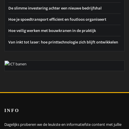
te delen. Heb je nog tips of wil je graag een artikel plaatsen?
Neem dan
contact met ons op
info@wetalkseo.nl
+31 (0)76-7620600
CATEGORIES
Agressie
Agressietraining
Appartement
applicatiebeheer
Assertiviteit
Astma
Auto