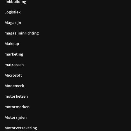
Narrowcasting
Ondergoed
Onderhoud
ontslag
Oracle
Ouderen zorg
Ouders
outplacementbureau
pallets
Pedicure
Politieberichten
producten