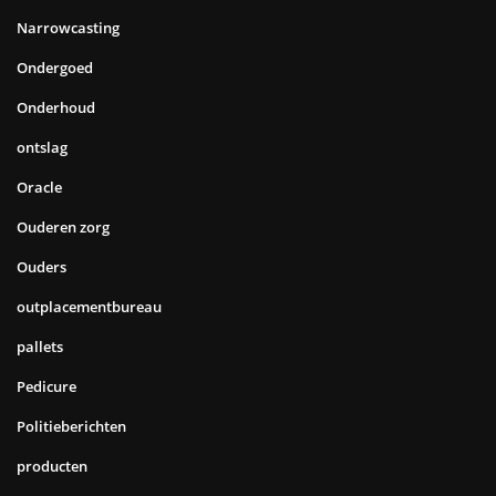
relatiegeschenk
scheepvaart
schoonheidssalon
Sierbestrating
slaapkamer
Slapen
Sms
Software
Stadsfiets
stadswandeling
Stadswandeling Amsterdam
Stadswandeling Utrecht
stamrecht bv