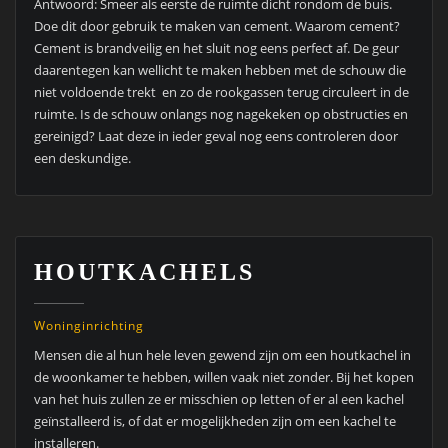
Een echte houtkachel geeft namelijk een speciaal gevoel, het
brengt sfeer in huis. Een authentiek haardvuur is voor veel
mensen toch net iets anders dan bijvoorbeeld een gashaard. Bij
het haardvuur komt de aanlevering van hout kijken, waarbij
voor sommige mensen zelfs nog het kappen van eigen
haardhout komt kijken. Daarnaast het aansteken van het hout,
de heerlijke lucht die het meebrengt als je bijvoorbeeld
naaldhout op het vuur gooit. De haard geeft een heerlijke
warmte af en daarnaast geeft het knetterend geluid van
brandend hout ook gevoelens van nostalgie en sfeer.
Houtkachels zijn er tegenwoordig in allerlei vormen en maten.
Neem eens een kijkje op wonenwonen.nl waar men een hele
pagina met verschillende berichten heeft gewijd aan
verschillende design houtkachels. De laatste trends op het
gebied van houtkachels kun je hier lezen, je ziet voorbeelden
van ongelooflijk mooie inbouwhaarden, maar ook mooie
losstaande design kachels van keramiek.