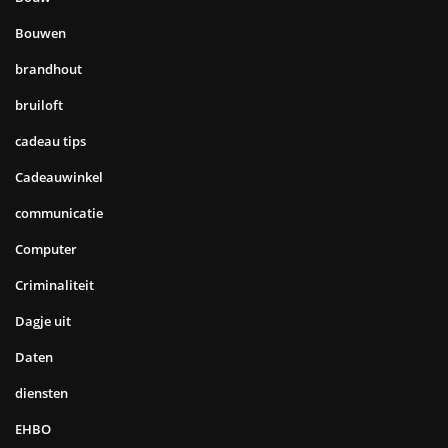
Elektronica
Emigreren
emigreren naar Duitsland
espresso
Eten
Fashion
Fietstocht Amsterdam
gastouder
Geen categorie
Gevelbekleding
Gezondheid
Goedkope matrassen
Google