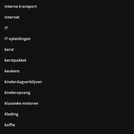
Logistiek
Magazijn
magazijninrichting
Makeup
marketing
matrassen
Microsoft
Modemerk
motorfietsen
motormerken
Motorrijden
Motorverzekering