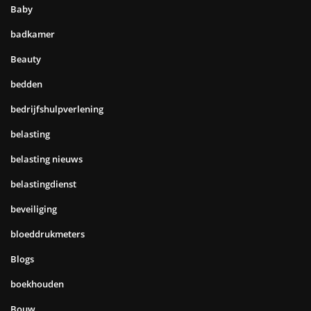
Bouwen
brandhout
bruiloft
cadeau tips
Cadeauwinkel
communicatie
Computer
Criminaliteit
Dagje uit
Daten
diensten
EHBO