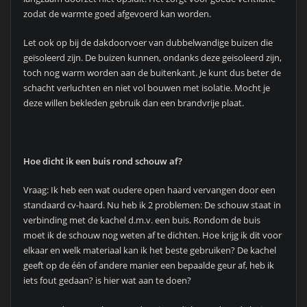
Doe dit door gebruik te maken van cement. Waarom cement?
Cement is brandveilig en het sluit nog eens perfect af. De geur
daarentegen kan wellicht te maken hebben met de schouw die
niet voldoende trekt en zo de rookgassen terug circuleert in de
ruimte. Is de schouw onlangs nog nagekeken op obstructies en
gereinigd? Laat deze in ieder geval nog eens controleren door
een deskundige.
HOUTKACHELS
Woninginrichting
Mensen die al hun hele leven gewend zijn om een houtkachel in
de woonkamer te hebben, willen vaak niet zonder.
Bij het kopen
van het huis zullen ze er misschien op letten of er al een kachel
geïnstalleerd is, of dat er mogelijkheden zijn om een kachel te
installeren.