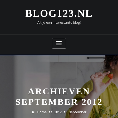
Doorgaan
naar
BLOG123.NL
inhoud
Altijd een interessante blog!
ARCHIEVEN
SEPTEMBER 2012
Home
2012
september