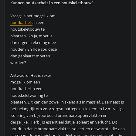
goede ventilatie zodat de warmte goed afgevoerd kan worden.
Let ook op bij de dakdoorvoer van dubbelwandige buizen die
geïsoleerd zijn. De buizen kunnen, ondanks deze geisoleerd zijn,
toch nog warm worden aan de buitenkant. Je kunt dus beter de
schacht verluchten en niet vol bouwen met isolatie. Mocht je
deze willen bekleden gebruik dan een brandvrije plaat.
Hoe dicht ik een buis rond schouw af?
Vraag: Ik heb een wat oudere open haard vervangen door een
standaard cv-haard. Nu heb ik 2 problemen: De schouw staat in
verbinding met de kachel d.m.v. een buis. Rondom de buis
moet ik de schouw nog weten af te dichten. Hoe krijg ik dit voor
elkaar en welk materiaal kan ik het beste gebruiken? De kachel
geeft op de één of andere manier een bepaalde geur af, heb ik
iets fout gedaan? is hier wat aan te doen?
Antwoord: Smeer als eerste de ruimte dicht rondom de buis.