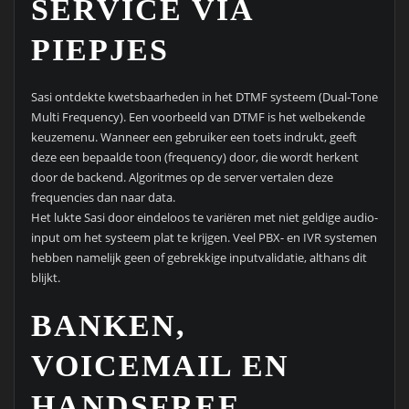
hebben namelijk geen of gebrekkige inputvalidatie, althans dit
blijkt.
BANKEN,
VOICEMAIL EN
HANDSFREE
Zulke audioverwerkingsalgoritmes worden ook gebruikt bij
telebankieren, helpdesks, voicemail, telestemmen of
handsfreesystemen in de auto. De applicatie kan crashen door
één telefoontje te plegen met een ongeldige audio-input. Het
systeem kan hiermee ook worden gemanipuleerd om
vertrouwelijke data terug te spelen naar de hacker. Sasi heeft
zijn bevindingen gepresenteerd op het Hack in de Box-
conferentie in Maleisië, getiteld: “How I DOS’ed my Bank”.