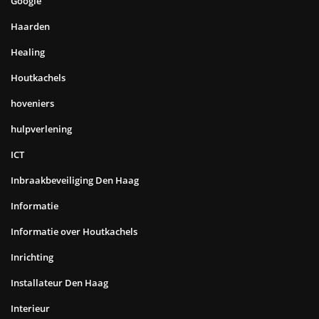
Interne transport
Internet
IT
IT opleidingen
kerst
kerstpakket
keukens
kinderdagverblijven
kinderopvang
klassieke motoren
Kleding
koffie
linkbuilding