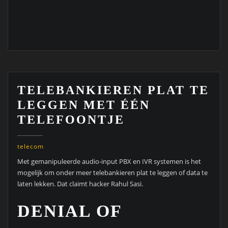
telecom
Met gemanipuleerde audio-input PBX en IVR systemen is het
mogelijk om onder meer telebankieren plat te leggen of data te
laten lekken. Dat claimt hacker Rahul Sasi.
DENIAL OF
SERVICE VIA
PIEPJES
Sasi ontdekte kwetsbaarheden in het DTMF systeem (Dual-Tone
Multi Frequency). Een voorbeeld van DTMF is het welbekende
keuzemenu. Wanneer een gebruiker een toets indrukt, geeft
deze een bepaalde toon (frequency) door, die wordt herkent
door de backend. Algoritmes op de server vertalen deze
frequencies dan naar data.
Het lukte Sasi door eindeloos te variëren met niet geldige audio-
input om het systeem plat te krijgen. Veel PBX- en IVR systemen