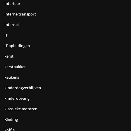
Interieur
Interne transport
Internet
IT
IT opleidingen
kerst
kerstpakket
keukens
kinderdagverblijven
kinderopvang
klassieke motoren
Kleding
koffie