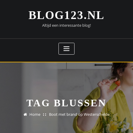
Doorgaan
naar
BLOG123.NL
inhoud
Altijd een interessante blog!
TAG BLUSSEN
Home
Boot met brand op Westerschelde