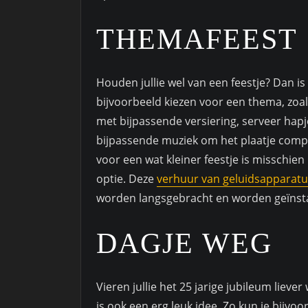
THEMAFEEST
Houden jullie wel van een feestje? Dan is 
bijvoorbeeld kiezen voor een thema, zoals
met bijpassende versiering, serveer hapj
bijpassende muziek om het plaatje compl
voor een wat kleiner feestje is misschie
optie. Deze
verhuur van geluidsapparat
worden langsgebracht en worden geïnsta
DAGJE WEG
Vieren jullie het 25 jarige jubileum lieve
is ook een erg leuk idee. Zo kun je bijvo