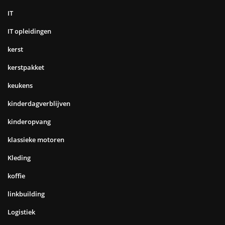
IT
IT opleidingen
kerst
kerstpakket
keukens
kinderdagverblijven
kinderopvang
klassieke motoren
Kleding
koffie
linkbuilding
Logistiek