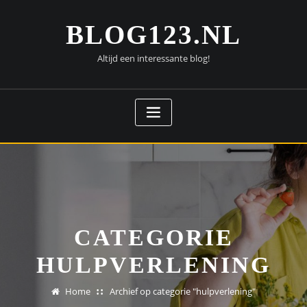
Doorgaan
naar
BLOG123.NL
inhoud
Altijd een interessante blog!
CATEGORIE
HULPVERLENING
Home
Archief op categorie "hulpverlening"