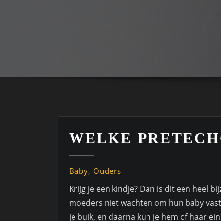
WELKE PRETECHO
Baby
,
Ouders
Krijg je een kindje? Dan is dit een hee
moeders niet wachten om hun baby vast 
je buik, en daarna kun je hem of haar eind