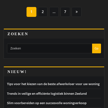
BERICHTEN
1
2
…
7
PAGINERING
ZOEKEN
Ga
NIEUW!
Tips voor het kiezen van de beste afwerkvloer voor uw woning
Trends in veilige en efficiënte logistiek binnen Zeeland
Slim voorbereiden op een succesvolle woningverkoop