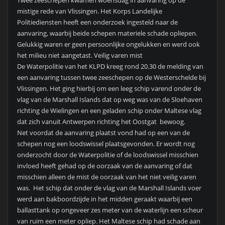
mistige rede van Vlissingen. Het Korps Landelijke
Politiediensten heeft een onderzoek ingesteld naar de
aanvaring, waarbij beide schepen materiele schade opliepen.
Gelukkig waren er geen persoonlijke ongelukken en werd ook
het milieu niet aangetast. Veilig varen mist
De Waterpolitie van het KLPD kreeg rond 20.30 de melding van
een aanvaring tussen twee zeeschepen op de Westerschelde bij
Vlissingen. Het ging hierbij om een leeg schip varend onder de
vlag van de Marshall Islands dat op weg was van de Sloehaven
richting de Wielingen en een geladen schip onder Maltese vlag
dat zich vanuit Antwerpen richting het Oostgat bewoog.
Net voordat de aanvaring plaatst vond had op een van de
schepen nog een loodswissel plaatsgevonden. Er wordt nog
onderzocht door de Waterpolitie of de loodswissel misschien
invloed heeft gehad op de oorzaak van de aanvaring of dat
misschien alleen de mist de oorzaak van het niet veilig varen
was. Het schip dat onder de vlag van de Marshall Islands voer
werd aan bakboordzijde in het midden geraakt waarbij een
ballasttank op ongeveer zes meter van de waterlijn een scheur
van ruim een meter opliep. Het Maltese schip had schade aan