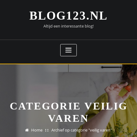
Doorgaan
naar
BLOG123.NL
inhoud
Altijd een interessante blog!
CATEGORIE VEILIG
VAREN
Home
Archief op categorie "veilig varen"