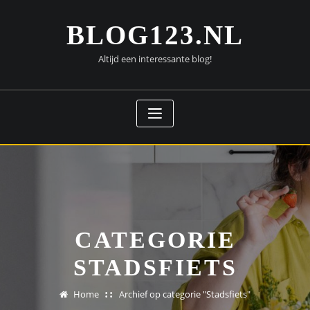
Doorgaan
naar
BLOG123.NL
inhoud
Altijd een interessante blog!
CATEGORIE
STADSFIETS
Home
Archief op categorie "Stadsfiets"