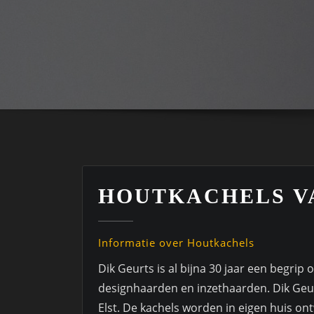
HOUTKACHELS V
Informatie over Houtkachels
Dik Geurts is al bijna 30 jaar een begrip
designhaarden en inzethaarden. Dik Geur
Elst. De kachels worden in eigen huis o