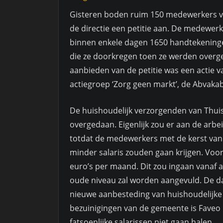
Gisteren boden ruim 150 medewerkers va
de directie een petitie aan. De medewer
binnen enkele dagen 1650 handtekeningen
die ze doorkregen toen ze werden over
aanbieden van de petitie was een actie va
actiegroep ‘Zorg geen markt’, de Abvak
De huishoudelijk verzorgenden van Thuis
overgedaan. Eigenlijk zou er aan de arb
totdat de medewerkers met de kerst van 
minder salaris zouden gaan krijgen. V
euro’s per maand. Dit zou ingaan vanaf apr
oude niveau zal worden aangevuld. De d
nieuwe aanbesteding van huishoudelijke 
bezuinigingen van de gemeente is Faveo 
fatsoenlijke salarissen niet gaan halen.