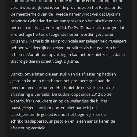
landbouw en natuur ontraadde de motie eerder, omdat dit de
verantwoordelijkheid is van de provincies en het Faunafonds.
De meerderheid van de Tweede Kamer vindt wel dat Dijksma
provincie Gelderland moet aanspreken op het afschieten van
herten in de draag- en zoogtijd. De PvdD maakt zich zorgen dat
er drachtige herten of zogende herten worden geschoten.
Volgens Dijksma is dit een provinciale aangelegenheid. “Dejagers
hebben wel degelijk een eigen moraliteit als het gaat om het
schieten. Vanuit hun opvattingen kan het ook niet zo zijn dat je
drachtige dieren schiet”, zegt Dijksma.
Dankzij onverlaten die een stuk van de afrastering hadden
gestolen konden de schapen het ‘groenere gras’ aan de
overkant eens proberen. Het is niet de eerste keer dat de
afrastering is vernield. De kudde loopt sinds 2012 op de
waterbuffer Breukberg en op de weilandjes die bij het
naastgelegen sportpark horen. Met name bij dat
laatstgenoemde gebied is sinds het begin vijf keer de
schrikdraadapparatuur gestolen en is een aantal keren de
afrastering vernield.