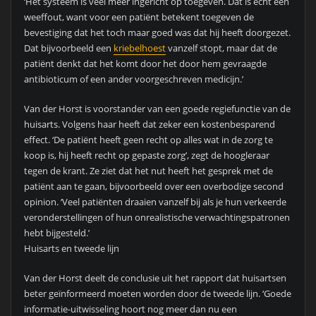
‘Het systeem is veel meer ingericht op toegeven. Dat is echt een
weeffout, want voor een patiënt betekent toegeven de
bevestiging dat het toch maar goed was dat hij heeft doorgezet.
Dat bijvoorbeeld een
kriebelhoest
vanzelf stopt, maar dat de
patiënt denkt dat het komt door het door hem gevraagde
antibioticum of een ander voorgeschreven medicijn.’
Van der Horst is voorstander van een goede regiefunctie van de
huisarts. Volgens haar heeft dat zeker een kostenbesparend
effect. ‘De patiënt heeft geen recht op alles wat in de zorg te
koop is, hij heeft recht op gepaste zorg’, zegt de hoogleraar
tegen de krant. Ze ziet dat het nut heeft het gesprek met de
patiënt aan te gaan, bijvoorbeeld over een overbodige second
opinion. ‘Veel patiënten draaien vanzelf bij als je hun verkeerde
veronderstellingen of hun onrealistische verwachtingspatronen
hebt bijgesteld.’
Huisarts en tweede lijn
Van der Horst deelt de conclusie uit het rapport dat huisartsen
beter geïnformeerd moeten worden door de tweede lijn. ‘Goede
informatie-uitwisseling hoort nog meer dan nu een