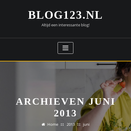
Doorgaan
naar
BLOG123.NL
inhoud
Altijd een interessante blog!
ARCHIEVEN JUNI
2013
Home
2013
juni