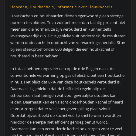
Haarden
,
Houtkachels
,
Informatie over Houtkachels
Houtkachels en houthaarden dienen egenwoordig aan strenge
normen te voldoen. Toch voldoet meer dan tachtig procent niet
meer aan die normen, ze zijn verouderd en kunnen zelfs
levensgevaarlijk zijn. Dit is gebleken uit onderzoek, de resultaten
werden onderzocht in opdracht van verwarmingsspecialist Stuv
bij een steekproef onder 600 Belgen die een houtkachel of
houthaard in bezit hebben.
In totaal hebben ongeveer een op de drie Belgen naast de
conventionele verwarming op gas of electriciteit een houtkachel
in huis. Het blijkt dat 87% van deze houtkachels verouderd is.
Daarnaast is gebleken dat de helft niet regelmatig de
schoorsteen laat reinigen wat voor gevraalijke situaties kan
leiden. Daarnaast kan een slecht onderhouden kachel of haard
er voor zorgen dat er veel energieverspilling plaatsvindt.
Doordat bijvoorbeeld de kachel veel te snel te warm wordt en
hierdoor de energie niet efficiënt genoeg benut wordt.
Daarnaast kan een verouderde kachel ook zorgen voor te veel
uitstoot van fijn stof wat slecht is indien dit ingeademd wordt.