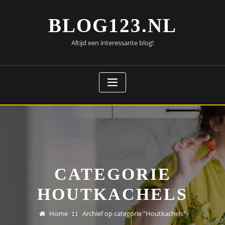
Doorgaan
naar
BLOG123.NL
inhoud
Altijd een interessante blog!
CATEGORIE
HOUTKACHELS
Home
Archief op categorie "Houtkachels"