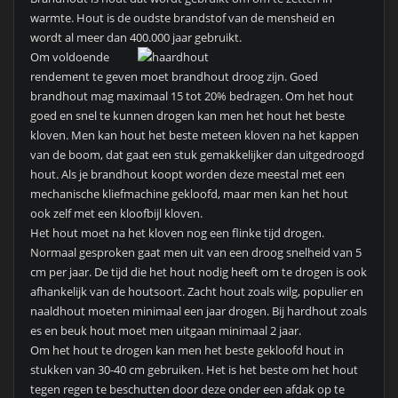
warmte. Hout is de oudste brandstof van de mensheid en
wordt al meer dan 400.000 jaar gebruikt.
Om voldoende
rendement te geven moet brandhout droog zijn. Goed
brandhout mag maximaal 15 tot 20% bedragen. Om het hout
goed en snel te kunnen drogen kan men het hout het beste
kloven. Men kan hout het beste meteen kloven na het kappen
van de boom, dat gaat een stuk gemakkelijker dan uitgedroogd
hout. Als je brandhout koopt worden deze meestal met een
mechanische kliefmachine gekloofd, maar men kan het hout
ook zelf met een kloofbijl kloven.
Het hout moet na het kloven nog een flinke tijd drogen.
Normaal gesproken gaat men uit van een droog snelheid van 5
cm per jaar. De tijd die het hout nodig heeft om te drogen is ook
afhankelijk van de houtsoort. Zacht hout zoals wilg, populier en
naaldhout moeten minimaal een jaar drogen. Bij hardhout zoals
es en beuk hout moet men uitgaan minimaal 2 jaar.
Om het hout te drogen kan men het beste gekloofd hout in
stukken van 30-40 cm gebruiken. Het is het beste om het hout
tegen regen te beschutten door deze onder een afdak op te