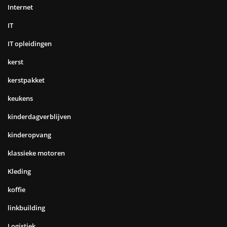
Internet
IT
IT opleidingen
kerst
kerstpakket
keukens
kinderdagverblijven
kinderopvang
klassieke motoren
Kleding
koffie
linkbuilding
Logistiek