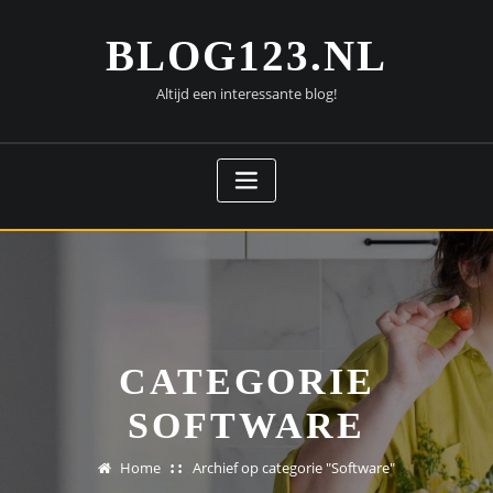
Doorgaan
naar
BLOG123.NL
inhoud
Altijd een interessante blog!
CATEGORIE
SOFTWARE
Home
Archief op categorie "Software"