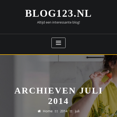
Doorgaan
naar
BLOG123.NL
inhoud
Altijd een interessante blog!
ARCHIEVEN JULI
2014
Home
2014
juli