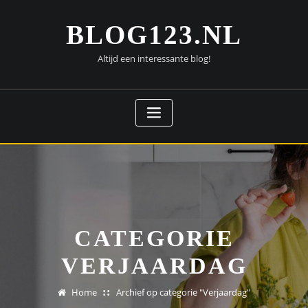
Doorgaan
naar
BLOG123.NL
inhoud
Altijd een interessante blog!
CATEGORIE
VERJAARDAG
Home
Archief op categorie "Verjaardag"