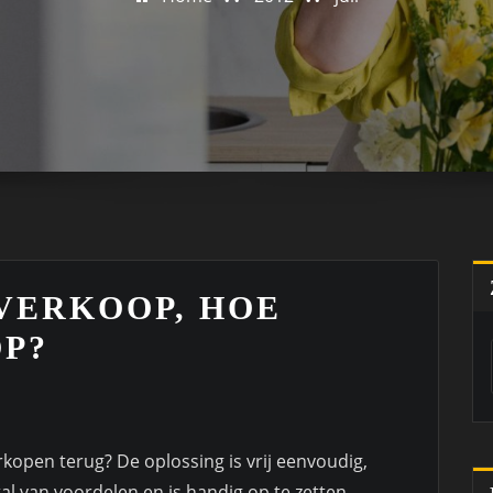
VERKOOP, HOE
OP?
kopen terug? De oplossing is vrij eenvoudig,
l van voordelen en is handig op te zetten.