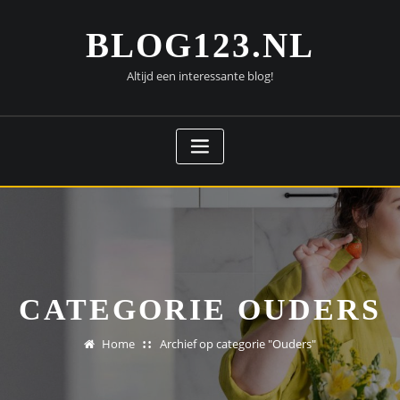
Doorgaan
naar
BLOG123.NL
inhoud
Altijd een interessante blog!
CATEGORIE OUDERS
Home
Archief op categorie "Ouders"