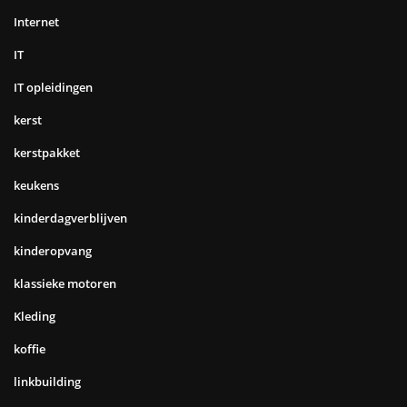
Internet
IT
IT opleidingen
kerst
kerstpakket
keukens
kinderdagverblijven
kinderopvang
klassieke motoren
Kleding
koffie
linkbuilding