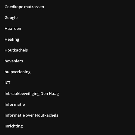
Goedkope matrassen
Google
Haarden
Healing
Houtkachels
hoveniers
hulpverlening
ICT
Inbraakbeveiliging Den Haag
Informatie
Informatie over Houtkachels
Inrichting