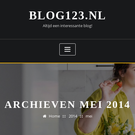
Doorgaan
naar
BLOG123.NL
inhoud
Altijd een interessante blog!
ARCHIEVEN MEI 2014
Home
2014
mei