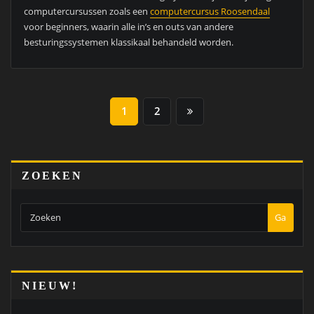
computercursussen zoals een
computercursus Roosendaal
voor beginners, waarin alle in’s en outs van andere
besturingssystemen klassikaal behandeld worden.
BERICHTEN
1
2
PAGINERING
ZOEKEN
Ga
NIEUW!