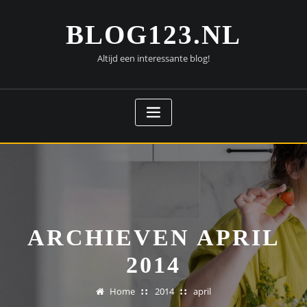
Doorgaan
naar
BLOG123.NL
inhoud
Altijd een interessante blog!
ARCHIEVEN APRIL
2014
Home
2014
april