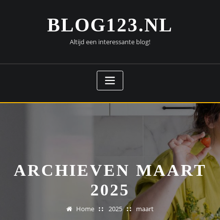
Doorgaan
naar
BLOG123.NL
inhoud
Altijd een interessante blog!
ARCHIEVEN MAART
2025
Home
2025
maart