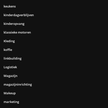
keukens
kinderdagverblijven
kinderopvang
klassieke motoren
Kleding
koffie
linkbuilding
Logistiek
Magazijn
magazijninrichting
Makeup
marketing