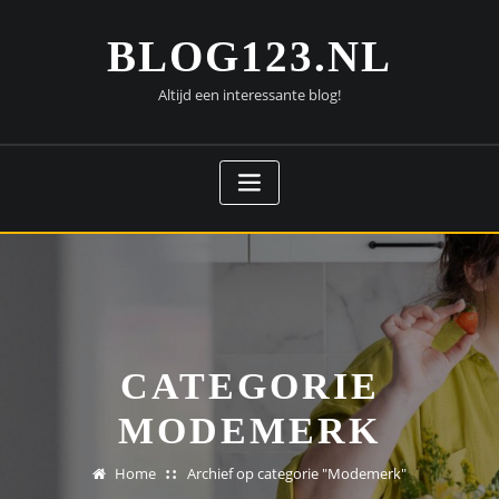
Doorgaan
naar
BLOG123.NL
inhoud
Altijd een interessante blog!
CATEGORIE
MODEMERK
Home
Archief op categorie "Modemerk"