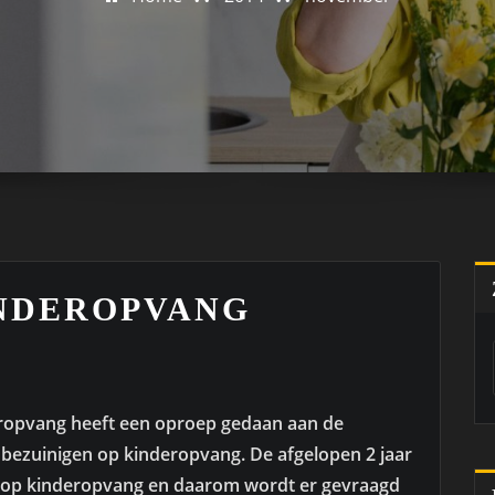
INDEROPVANG
eropvang heeft een oproep gedaan aan de
n bezuinigen op kinderopvang. De afgelopen 2 jaar
d op kinderopvang en daarom wordt er gevraagd