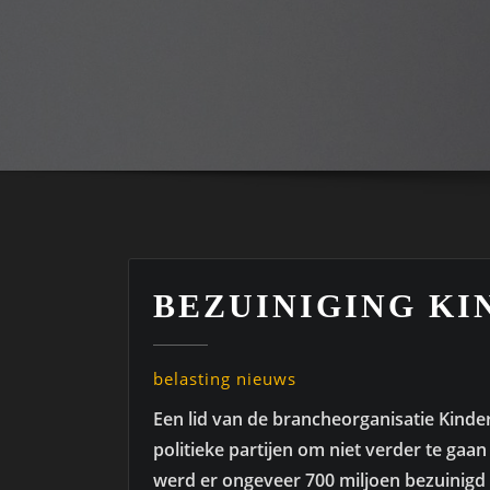
BEZUINIGING K
belasting nieuws
Een lid van de brancheorganisatie Kind
politieke partijen om niet verder te gaa
werd er ongeveer 700 miljoen bezuinig