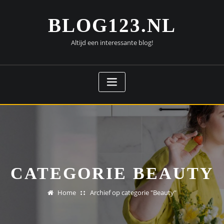
Doorgaan
naar
BLOG123.NL
inhoud
Altijd een interessante blog!
CATEGORIE BEAUTY
Home
Archief op categorie "Beauty"