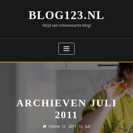
Doorgaan
naar
BLOG123.NL
inhoud
Altijd een interessante blog!
ARCHIEVEN JULI
2011
Home
2011
juli