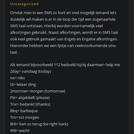
Uncategorized
Omdat men in een SMS zo kort en snel mogelijk iemand iets
duidelijk wil maken is er in de loop der tijd een zogenaamde
SMS taal ontstaan. Hierbij worden voornamelijk veel
afkortingen gebruikt. Naast afkortingen, wordt er in SMS taal
ook veel gebruik gemaakt van Engels en Engelse afkortingen.
Hieronder hebben we een lijstje van veelvoorkomende sms-
taal.
Als iemand bijvoorbeeld 112 bedoeld hij/zij daarmee> help me
2day> vandaag (today)
nx> niks
ld> lekker ding
2morrow> morgen (tomorrow)
Plz> alsjeblieft (please)
Tnx> bedankt (thanks)
Bbq> barbeque
Tm> tot morgen
Brb> ben zo terug (be right back)
W8> wacht