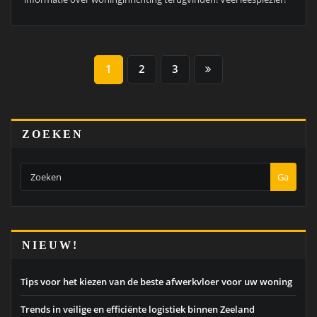
BERICHTEN
1
2
3
PAGINERING
ZOEKEN
Ga
NIEUW!
Tips voor het kiezen van de beste afwerkvloer voor uw woning
Trends in veilige en efficiënte logistiek binnen Zeeland