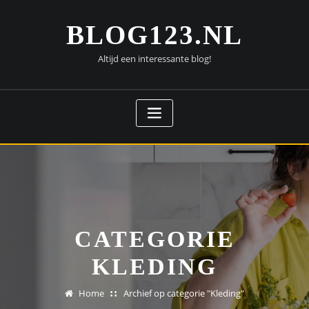
Doorgaan
naar
BLOG123.NL
inhoud
Altijd een interessante blog!
CATEGORIE
KLEDING
Home
Archief op categorie "Kleding"