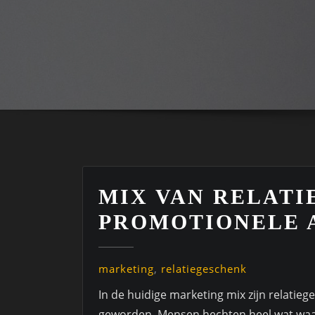
MIX VAN RELAT
PROMOTIONELE 
marketing
,
relatiegeschenk
In de huidige marketing mix zijn relati
geworden. Mensen hechten heel wat waa