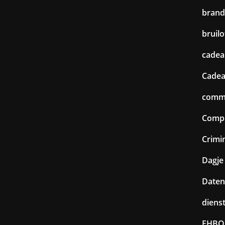
brand
bruilo
cadea
Cadea
commu
Comp
Crimin
Dagje 
Daten
diens
EHBO