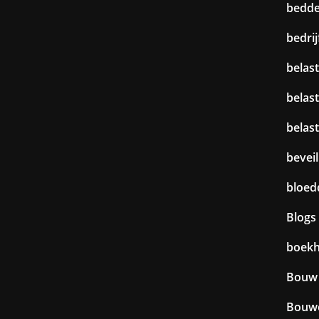
bedd
bedri
belast
belas
belas
beveil
bloed
Blogs
boek
Bouw
Bouw