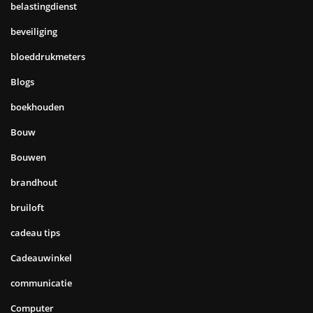
belastingdienst
beveiliging
bloeddrukmeters
Blogs
boekhouden
Bouw
Bouwen
brandhout
bruiloft
cadeau tips
Cadeauwinkel
communicatie
Computer