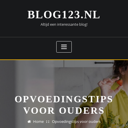
Doorgaan
naar
BLOG123.NL
inhoud
Altijd een interessante blog!
OPVOEDINGSTIPS
VOOR OUDERS
Home
Opvoedingstips voor ouders