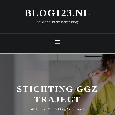
Doorgaan
naar
BLOG123.NL
inhoud
Altijd een interessante blog!
STICHTING GGZ
TRAJECT
Home
Stichting GGZ Traject