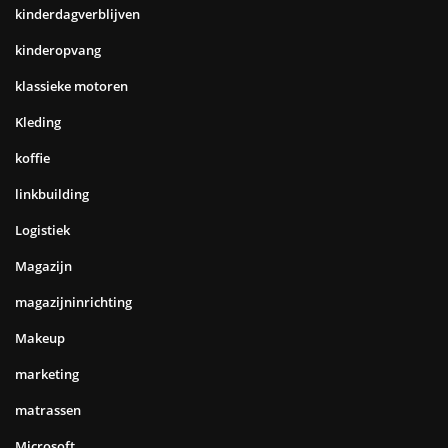
kinderdagverblijven
kinderopvang
klassieke motoren
Kleding
koffie
linkbuilding
Logistiek
Magazijn
magazijninrichting
Makeup
marketing
matrassen
Microsoft