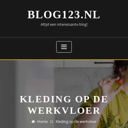
Doorgaan
naar
BLOG123.NL
inhoud
Altijd een interessante blog!
KLEDING OP DE
WERKVLOER
Home
Kleding op de werkvloer