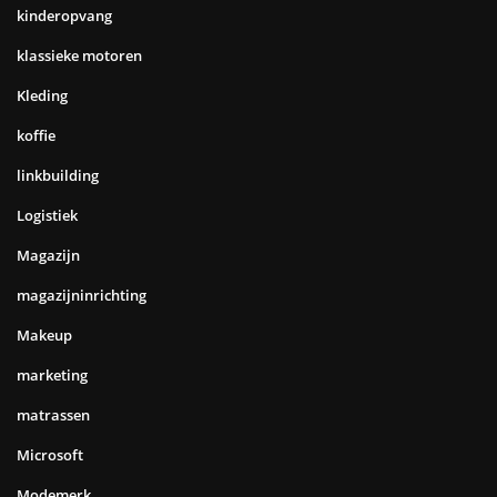
kinderopvang
klassieke motoren
Kleding
koffie
linkbuilding
Logistiek
Magazijn
magazijninrichting
Makeup
marketing
matrassen
Microsoft
Modemerk