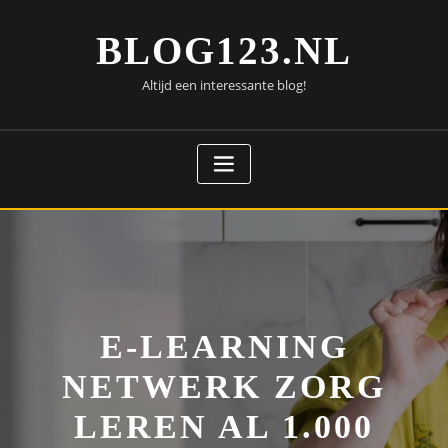
Doorgaan
naar
BLOG123.NL
inhoud
Altijd een interessante blog!
E-LEARNING
NETWERK ZORG
LEREN AL 1.000