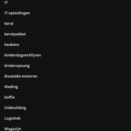
IT
IT opleidingen
kerst
kerstpakket
keukens
kinderdagverblijven
kinderopvang
klassieke motoren
Kleding
koffie
linkbuilding
Logistiek
Magazijn