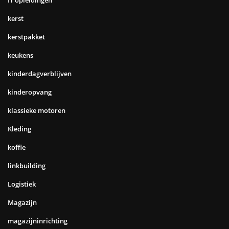
IT opleidingen
kerst
kerstpakket
keukens
kinderdagverblijven
kinderopvang
klassieke motoren
Kleding
koffie
linkbuilding
Logistiek
Magazijn
magazijninrichting