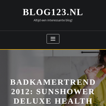
Doorgaan
naar
BLOG123.NL
inhoud
Altijd een interessante blog!
BADKAMERTREND
2012: SUNSHOWER
DELUXE HEALTH