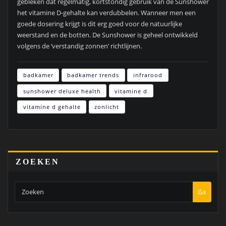
gebleken dat regelmatig, kortstondig gebruik van de Sunshower
het vitamine D-gehalte kan verdubbelen. Wanneer men een
goede dosering krijgt is dit erg goed voor de natuurlijke
weerstand en de botten. De Sunshower is geheel ontwikkeld
volgens de ‘verstandig zonnen’ richtlijnen.
badkamer
badkamer trends
infrarood
sunshower deluxe health
vitamine d
vitamine d gehalte
zonlicht
ZOEKEN
Ga