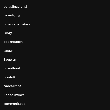
belastingdienst
beveiliging
bloeddrukmeters
Blogs
boekhouden
Bouw
Bouwen
brandhout
bruiloft
cadeau tips
Cadeauwinkel
communicatie