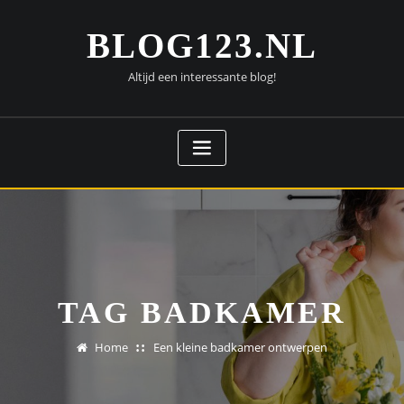
Doorgaan
naar
BLOG123.NL
inhoud
Altijd een interessante blog!
TAG BADKAMER
Home
Een kleine badkamer ontwerpen