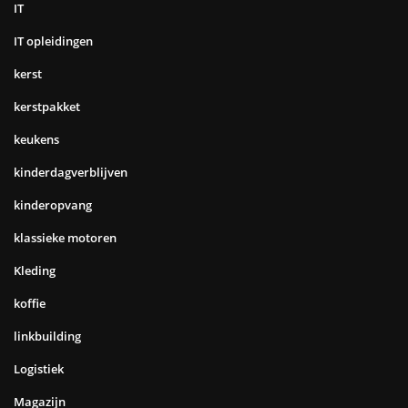
IT
IT opleidingen
kerst
kerstpakket
keukens
kinderdagverblijven
kinderopvang
klassieke motoren
Kleding
koffie
linkbuilding
Logistiek
Magazijn