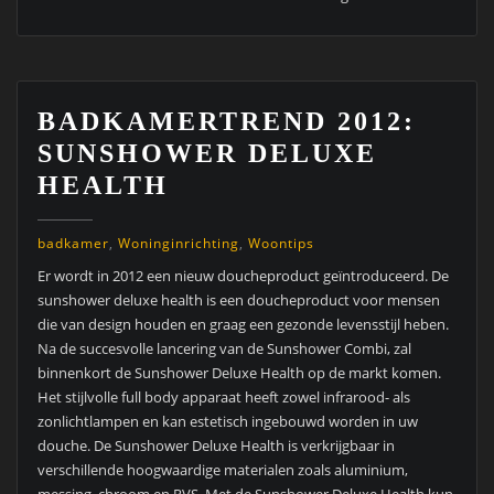
BADKAMERTREND 2012:
SUNSHOWER DELUXE
HEALTH
badkamer
,
Woninginrichting
,
Woontips
Er wordt in 2012 een nieuw doucheproduct geïntroduceerd.
De
sunshower deluxe health is een doucheproduct voor mensen
die van design houden en graag een gezonde levensstijl heben.
Na de succesvolle lancering van de Sunshower Combi, zal
binnenkort de Sunshower Deluxe Health op de markt komen.
Het stijlvolle full body apparaat heeft zowel infrarood- als
zonlichtlampen en kan estetisch ingebouwd worden in uw
douche. De Sunshower Deluxe Health is verkrijgbaar in
verschillende hoogwaardige materialen zoals aluminium,
messing, chroom en RVS. Met de Sunshower Deluxe Health kun