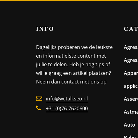
INFO
CA
Dagelijks proberen we de leukste
Agres
en informatiefste content met
Agres
jullie te delen. Heb je nog tips of
wil je graag een artikel plaatsen?
Appa
Neem dan contact met ons op
appli
info@wetalkseo.nl
Assert
+31 (0)76-7620600
Astm
Auto
Baby