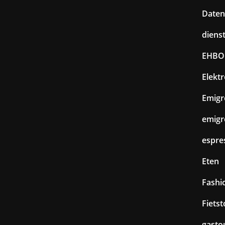
Daten
diens
EHBO
Elekt
Emigr
emigr
espre
Eten
Fashi
Fiets
gasto