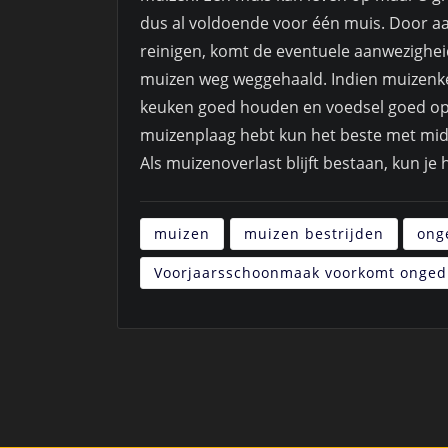
dus al voldoende voor één muis. Door aan
reinigen, komt de eventuele aanwezighei
muizen weg weggehaald. Indien muizenke
keuken goed houden en voedsel goed op te
muizenplaag hebt kun het beste met mid
Als muizenoverlast blijft bestaan, kun je 
muizen
muizen bestrijden
ong
Voorjaarsschoonmaak voorkomt onged