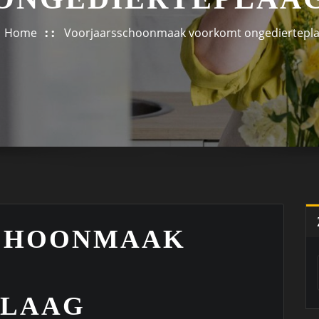
Home
Voorjaarsschoonmaak voorkomt ongediertepl
CHOONMAAK
PLAAG