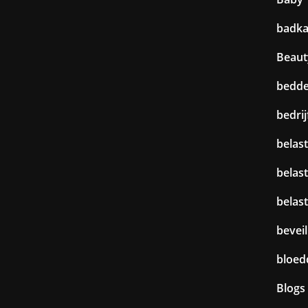
badk
Beaut
bedd
bedri
belast
belas
belas
beveil
bloed
Blogs