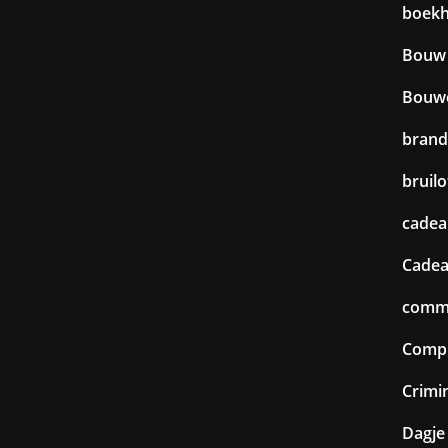
boek
Bouw
Bouw
brand
bruilo
cadea
Cadea
commu
Comp
Crimin
Dagje 