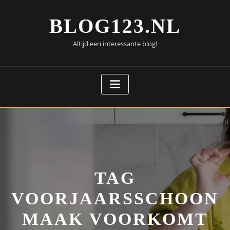
Doorgaan
naar
BLOG123.NL
inhoud
Altijd een interessante blog!
TAG
VOORJAARSSCHOON
MAAK VOORKOMT