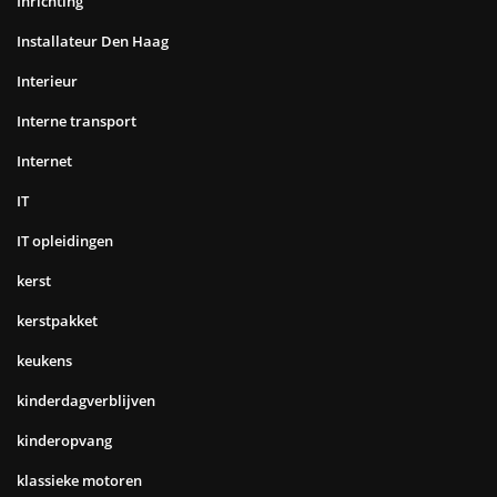
Inrichting
Installateur Den Haag
Interieur
Interne transport
Internet
IT
IT opleidingen
kerst
kerstpakket
keukens
kinderdagverblijven
kinderopvang
klassieke motoren