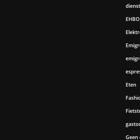
diens
EHBO
Elekt
Emigr
emigr
espre
Eten
Fashi
Fiets
gasto
Geen 