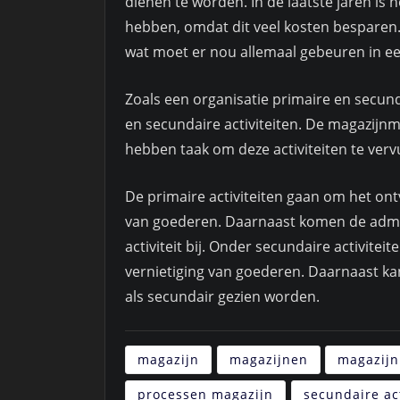
dienen te worden. In de laatste jaren is
hebben, omdat dit veel kosten besparen.
wat moet er nou allemaal gebeuren in e
Zoals een organisatie primaire en secun
en secundaire activiteiten. De magazij
hebben taak om deze activiteiten te vervu
De primaire activiteiten gaan om het on
van goederen. Daarnaast komen de admini
activiteit bij. Onder secundaire activite
vernietiging van goederen. Daarnaast ka
als secundair gezien worden.
magazijn
magazijnen
magazijn
processen magazijn
secundaire act