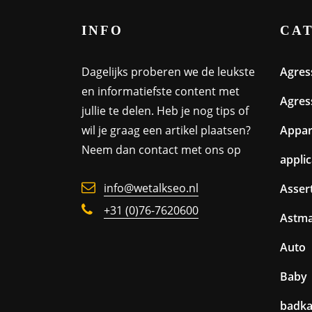
INFO
CA
Dagelijks proberen we de leukste
Agres
en informatiefste content met
Agres
jullie te delen. Heb je nog tips of
wil je graag een artikel plaatsen?
Appa
Neem dan contact met ons op
appli
info@wetalkseo.nl
Assert
+31 (0)76-7620600
Astm
Auto
Baby
badk