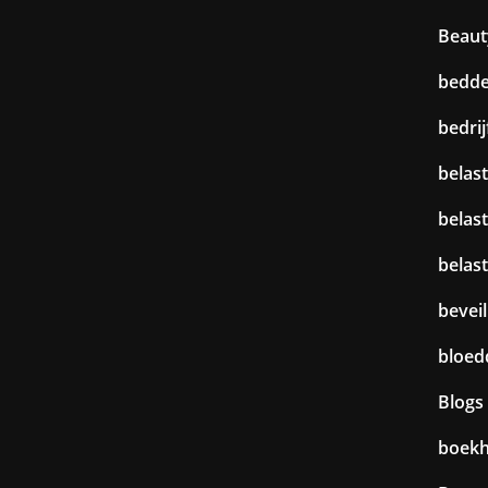
Beaut
bedd
bedri
belast
belas
belas
beveil
bloed
Blogs
boek