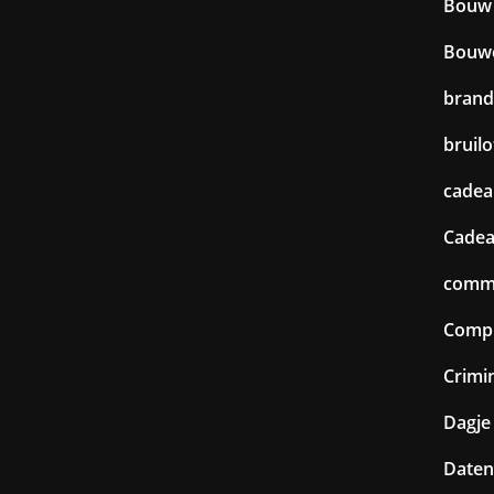
Bouw
Bouw
brand
bruilo
cadea
Cadea
commu
Comp
Crimin
Dagje 
Daten