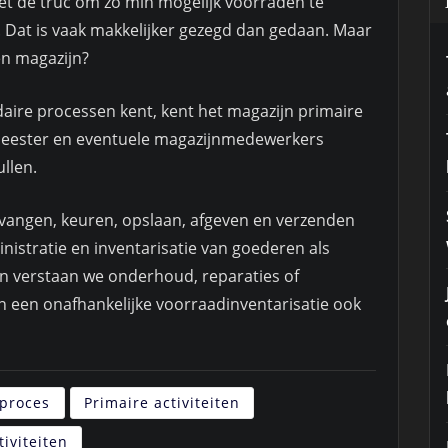
 het de truc om zo min mogelijk voorraden te
 Dat is vaak makkelijker gezegd dan gedaan. Maar
en magazijn?
daire processen kent, kent het magazijn primaire
nmeester en eventuele magazijnmedewerkers
llen.
tvangen, keuren, opslaan, afgeven en verzenden
stratie en inventarisatie van goederen als
iten verstaan we onderhoud, reparaties of
n een onafhankelijke voorraadinventarisatie ook
proces
Primaire activiteiten
iviteiten