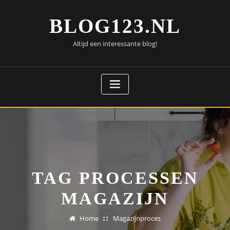
Doorgaan
naar
BLOG123.NL
inhoud
Altijd een interessante blog!
TAG PROCESSEN
MAGAZIJN
Home
Magazijnproces