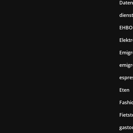
Daten
diens
EHBO
Elekt
Emigr
emigr
espre
Eten
Fashi
Fiets
gasto