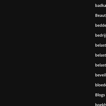
badk
Beaut
bedd
bedri
belast
belas
belas
beveil
bloed
Blogs
boek