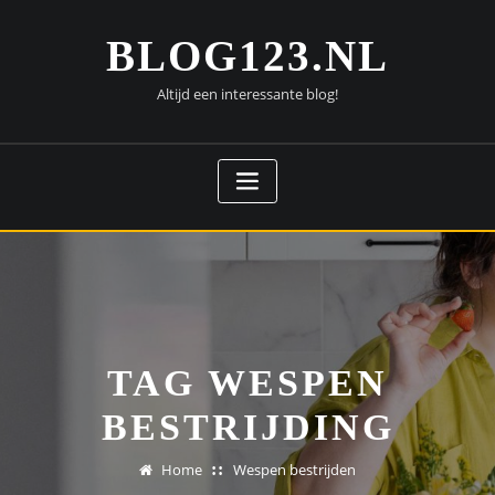
Doorgaan
naar
BLOG123.NL
inhoud
Altijd een interessante blog!
TAG WESPEN
BESTRIJDING
Home
Wespen bestrijden