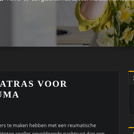
MATRAS VOOR
UMA
nders te maken hebben met een reumatische
iënten sneller onvoldoende nachtrust dan een