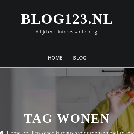
BLOG123.NL
Altijd een interessante blog!
HOME
BLOG
TAG WONEN
Home
Een geschikt matras voor mensen met reum