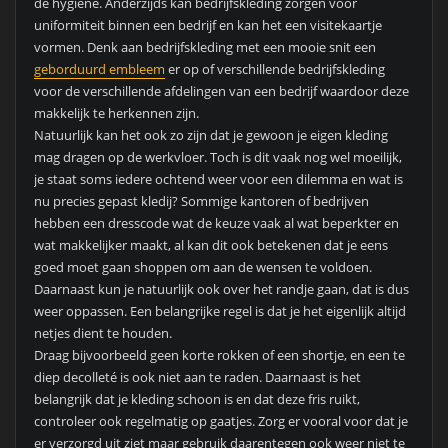
de hygiëne. Anderzijds kan bedrijfskleding zorgen voor
uniformiteit binnen een bedrijf en kan het een visitekaartje
vormen. Denk aan bedrijfskleding met een mooie snit een
geborduurd embleem
er op of verschillende bedrijfskleding
voor de verschillende afdelingen van een bedrijf waardoor deze
makkelijk te herkennen zijn.
Natuurlijk kan het ook zo zijn dat je gewoon je eigen kleding
mag dragen op de werkvloer. Toch is dit vaak nog wel moeilijk,
je staat soms iedere ochtend weer voor een dilemma en wat is
nu precies gepast kledij? Sommige kantoren of bedrijven
hebben een dresscode wat de keuze vaak al wat beperkter en
wat makkelijker maakt, al kan dit ook betekenen dat je eens
goed moet gaan shoppen om aan de wensen te voldoen.
Daarnaast kun je natuurlijk ook over het randje gaan, dat is dus
weer oppassen. Een belangrijke regel is dat je het eigenlijk altijd
netjes dient te houden.
Draag bijvoorbeeld geen korte rokken of een shortje, en een te
diep decolleté is ook niet aan te raden. Daarnaast is het
belangrijk dat je kleding schoon is en dat deze fris ruikt,
controleer ook regelmatig op gaatjes. Zorg er vooral voor dat je
er verzorgd uit ziet maar gebruik daarentegen ook weer niet te