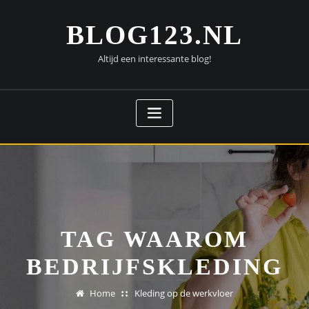
Doorgaan
naar
BLOG123.NL
inhoud
Altijd een interessante blog!
TAG WAAROM
BEDRIJFSKLEDING
Home
Kleding op de werkvloer