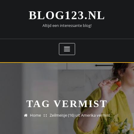
Doorgaan
naar
BLOG123.NL
inhoud
Altijd een interessante blog!
TAG VERMIST
Home
Zeilmeisje (16) uit Amerika vermist