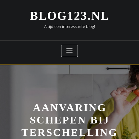
Doorgaan
naar
BLOG123.NL
inhoud
Altijd een interessante blog!
AANVARING
SCHEPEN BIJ
TERSCHELLING