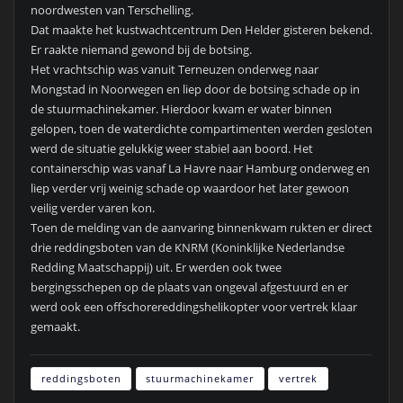
noordwesten van Terschelling.
Dat maakte het kustwachtcentrum Den Helder gisteren bekend.
Er raakte niemand gewond bij de botsing.
Het vrachtschip was vanuit Terneuzen onderweg naar
Mongstad in Noorwegen en liep door de botsing schade op in
de stuurmachinekamer. Hierdoor kwam er water binnen
gelopen, toen de waterdichte compartimenten werden gesloten
werd de situatie gelukkig weer stabiel aan boord. Het
containerschip was vanaf La Havre naar Hamburg onderweg en
liep verder vrij weinig schade op waardoor het later gewoon
veilig verder varen kon.
Toen de melding van de aanvaring binnenkwam rukten er direct
drie reddingsboten van de KNRM (Koninklijke Nederlandse
Redding Maatschappij) uit. Er werden ook twee
bergingsschepen op de plaats van ongeval afgestuurd en er
werd ook een offschorereddingshelikopter voor vertrek klaar
gemaakt.
reddingsboten
stuurmachinekamer
vertrek