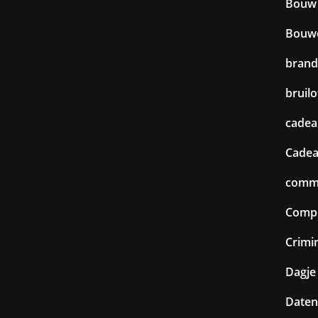
Bouw
Bouw
brand
bruilo
cadea
Cadea
commu
Comp
Crimin
Dagje 
Daten