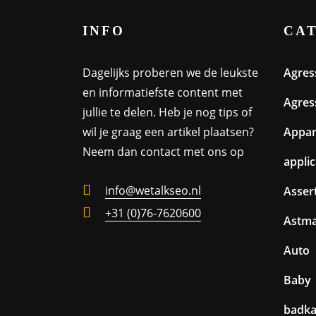
INFO
CA
Dagelijks proberen we de leukste
Agres
en informatiefste content met
Agres
jullie te delen. Heb je nog tips of
wil je graag een artikel plaatsen?
Appa
Neem dan contact met ons op
appli
info@wetalkseo.nl
Assert
+31 (0)76-7620600
Astm
Auto
Baby
badk