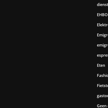
diens
EHBO
Elekt
Emigr
emigr
espre
Eten
Fashi
Fiets
gasto
Geen 