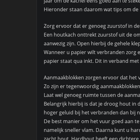
jaar om de kachel eens goed aan te stek
Hieronder staan daarom wat tips om de 
Zorg ervoor dat er genoeg zuurstof in de
Een houtkach onttrekt zuurstof uit de 
aanwezig zijn. Open hierbij de gehele klep
Wanneer u papier wilt verbranden zorg er
papier staat qua inkt. Dit in verband met 
Aanmaakblokken zorgen ervoor dat het vu
Zo zijn er tegenwoordig aanmaakblokken 
Laat wel genoeg ruimte tussen de aanmaa
Belangrijk hierbij is dat je droog hout in
hoger geluid bij het verbranden dan bij n
De best manier om het vuur goed aan te 
namelijk sneller vlam. Daarna kunt u ha
zacht hout. Hardhout heeft een dichter