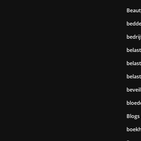
Beaut
bedd
bedri
belast
belas
belas
beveil
bloed
Blogs
boek