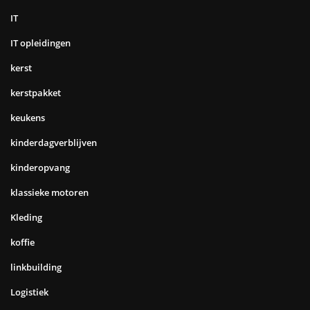
IT
IT opleidingen
kerst
kerstpakket
keukens
kinderdagverblijven
kinderopvang
klassieke motoren
Kleding
koffie
linkbuilding
Logistiek