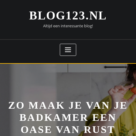
Doorgaan
naar
BLOG123.NL
inhoud
Altijd een interessante blog!
ZO MAAK JE VAN JE
BADKAMER EEN
OASE VAN RUST