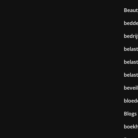
Beaut
bedd
bedri
belast
belas
belas
beveil
bloed
Blogs
boek