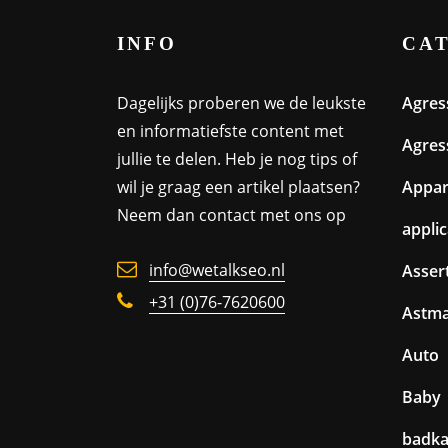
INFO
CA
Dagelijks proberen we de leukste
Agres
en informatiefste content met
Agres
jullie te delen. Heb je nog tips of
wil je graag een artikel plaatsen?
Appa
Neem dan contact met ons op
appli
info@wetalkseo.nl
Assert
+31 (0)76-7620600
Astm
Auto
Baby
badk