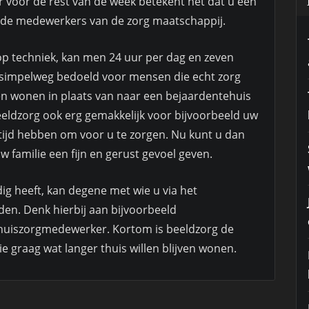
ar voor de rest van de week betekent het dat u een
 de medewerkers van de zorg maatschappij.
op techniek, kan men 24 uur per dag en zeven
s simpelweg bedoeld voor mensen die echt zorg
jven wonen in plaats van naar een bejaardentehuis
eeldzorg ook erg gemakkelijk voor bijvoorbeeld uw
d tijd hebben om voor u te zorgen. Nu kunt u dan
w familie een fijn en gerust gevoel geven.
ig heeft, kan degene met wie u via het
den. Denk hierbij aan bijvoorbeeld
thuiszorgmedewerker. Kortom is beeldzorg de
 graag wat langer thuis willen blijven wonen.