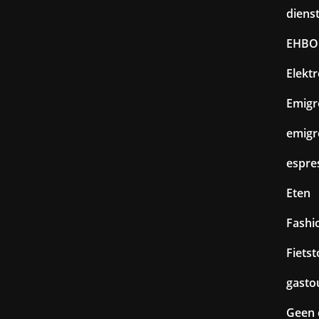
diens
EHBO
Elekt
Emigr
emigr
espre
Eten
Fashi
Fiets
gasto
Geen 