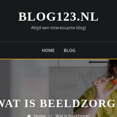
BLOG123.NL
Altijd een interessante blog!
HOME
BLOG
WAT IS BEELDZORG
Home
Wat is beeldzorg?