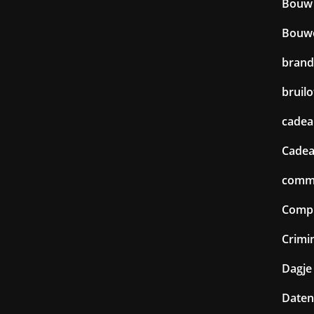
Bouw
Bouw
brand
bruilo
cadea
Cadea
commu
Comp
Crimin
Dagje 
Daten